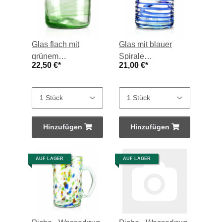
Glas flach mit
Glas mit blauer
grünem
Spirale
22,50 €
*
21,00 €
*
Spiralmuster, je
aufgearbeitet,
Stück
grande, je Stück
Hinzufügen
Hinzufügen
AUF LAGER
AUF LAGER