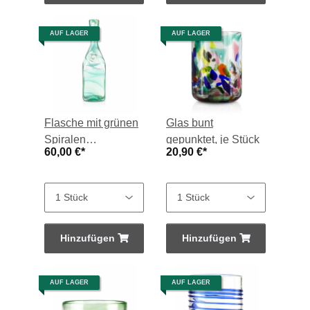
AUF LAGER
AUF LAGER
Flasche mit grünen
Glas bunt
Spiralen
gepunktet, je Stück
60,00 €
*
20,90 €
*
eingearbeitet, je
Stück
Hinzufügen
Hinzufügen
AUF LAGER
AUF LAGER