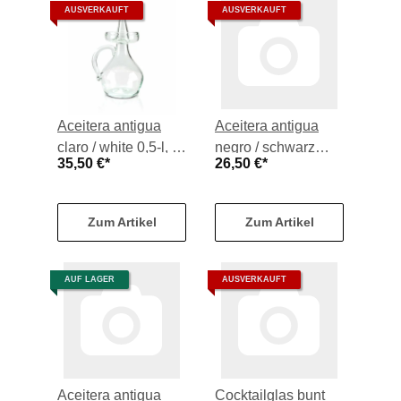
AUSVERKAUFT
AUSVERKAUFT
Aceitera antigua
Aceitera antigua
claro / white 0,5-l, je
negro / schwarz
35,50 €
*
26,50 €
*
Stück
Spirale 0,25-l, je
Stück
Zum Artikel
Zum Artikel
AUF LAGER
AUSVERKAUFT
Aceitera antigua
Cocktailglas bunt