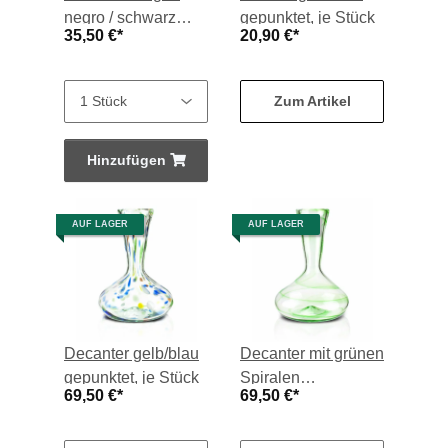
negro / schwarz
gepunktet, je Stück
35,50 €
*
20,90 €
*
Spirale 0,5-l, je
Stück
Zum Artikel
Hinzufügen
AUF LAGER
AUF LAGER
Decanter gelb/blau
Decanter mit grünen
gepunktet, je Stück
Spiralen
69,50 €
*
69,50 €
*
eingearbeitet, je
Stück