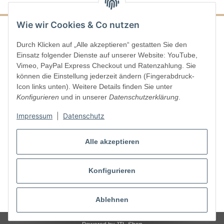
Wie wir Cookies & Co nutzen
Durch Klicken auf „Alle akzeptieren“ gestatten Sie den
Informationen
Einsatz folgender Dienste auf unserer Website: YouTube,
Vimeo, PayPal Express Checkout und Ratenzahlung. Sie
Gesetzliche Informationen
können die Einstellung jederzeit ändern (Fingerabdruck-
Icon links unten). Weitere Details finden Sie unter
Konfigurieren
und in unserer
Datenschutzerklärung
.
Vertrag widerrufen
Impressum
|
Datenschutz
Alle akzeptieren
Konfigurieren
* Alle Preise inkl. gesetzlicher USt., zzgl.
Versand
Ablehnen