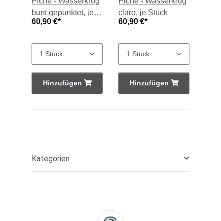
Piche - Wasserkrug
Piche - Wasserkrug
bunt gepunktet, je
claro, je Stück
60,90 €
*
60,90 €
*
Stück
Hinzufügen
Hinzufügen
Kategorien