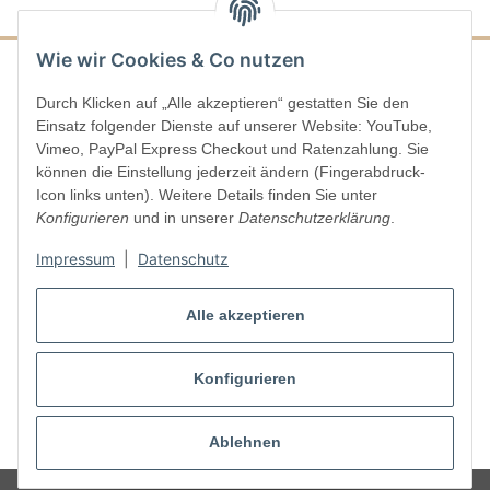
Wie wir Cookies & Co nutzen
Durch Klicken auf „Alle akzeptieren“ gestatten Sie den
Informationen
Einsatz folgender Dienste auf unserer Website: YouTube,
Vimeo, PayPal Express Checkout und Ratenzahlung. Sie
Gesetzliche Informationen
können die Einstellung jederzeit ändern (Fingerabdruck-
Icon links unten). Weitere Details finden Sie unter
Konfigurieren
und in unserer
Datenschutzerklärung
.
Vertrag widerrufen
Impressum
|
Datenschutz
Alle akzeptieren
Konfigurieren
* Alle Preise inkl. gesetzlicher USt., zzgl.
Versand
Ablehnen