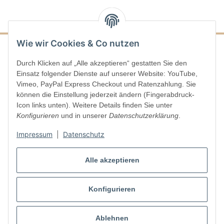
Wie wir Cookies & Co nutzen
Durch Klicken auf „Alle akzeptieren“ gestatten Sie den
Informationen
Einsatz folgender Dienste auf unserer Website: YouTube,
Vimeo, PayPal Express Checkout und Ratenzahlung. Sie
Gesetzliche Informationen
können die Einstellung jederzeit ändern (Fingerabdruck-
Icon links unten). Weitere Details finden Sie unter
Konfigurieren
und in unserer
Datenschutzerklärung
.
Vertrag widerrufen
Impressum
|
Datenschutz
Alle akzeptieren
Konfigurieren
* Alle Preise inkl. gesetzlicher USt., zzgl.
Versand
Ablehnen