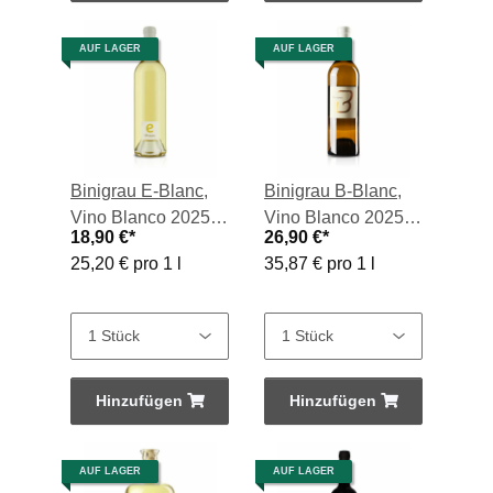
AUF LAGER
AUF LAGER
Binigrau E-Blanc,
Binigrau B-Blanc,
Vino Blanco 2025,
Vino Blanco 2025,
18,90 €
*
26,90 €
*
0,75-l-Flasche
0,75-l-Flasche
25,20 € pro 1 l
35,87 € pro 1 l
Hinzufügen
Hinzufügen
AUF LAGER
AUF LAGER