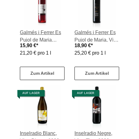
Galmés i Ferrer Es
Galmés i Ferrer Es
Pujol de Maria
Pujol de Maria, Vino
15,90 €
*
18,90 €
*
Rosat de Cor, Vino
Tinto 2022, 0,75-l-
21,20 € pro 1 l
25,20 € pro 1 l
Rosado 2022, 0,75-
Flasche
l-Flasche
Zum Artikel
Zum Artikel
AUF LAGER
AUF LAGER
Inselradio Blanc,
Inselradio Negre,