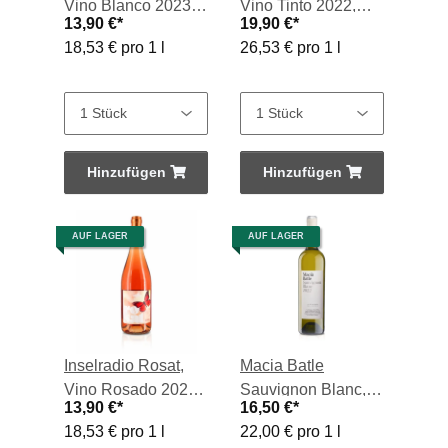
Vino Blanco 2023,
Vino Tinto 2022,
13,90 €
*
19,90 €
*
0,75-l-Flasche
0,75-l-Flasche
18,53 € pro 1 l
26,53 € pro 1 l
Hinzufügen
Hinzufügen
AUF LAGER
AUF LAGER
Inselradio Rosat,
Macia Batle
Vino Rosado 2023,
Sauvignon Blanc,
13,90 €
*
16,50 €
*
0,75-l-Flasche
Vino Blanco 2025,
18,53 € pro 1 l
22,00 € pro 1 l
0,75-l-Flasche