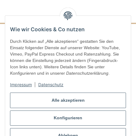
Wie wir Cookies & Co nutzen
Durch Klicken auf „Alle akzeptieren“ gestatten Sie den
Informationen
Einsatz folgender Dienste auf unserer Website: YouTube,
Vimeo, PayPal Express Checkout und Ratenzahlung. Sie
Gesetzliche Informationen
können die Einstellung jederzeit ändern (Fingerabdruck-
Icon links unten). Weitere Details finden Sie unter
Konfigurieren
und in unserer
Datenschutzerklärung
.
Vertrag widerrufen
Impressum
|
Datenschutz
Alle akzeptieren
Konfigurieren
* Alle Preise inkl. gesetzlicher USt., zzgl.
Versand
Ablehnen