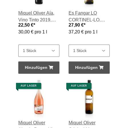
Miquel Oliver Aía,
Es Fangar LO
Vino Tinto 2019,
CORTINEL-LO,
22,50 €
*
27,90 €
*
0,75-l-Flasche
Vino Blanco 2018,
30,00 € pro 1 l
37,20 € pro 1 l
0,75-l-Flasche
Hinzufügen
Hinzufügen
AUF LAGER
AUF LAGER
Miquel Oliver
Miquel Oliver