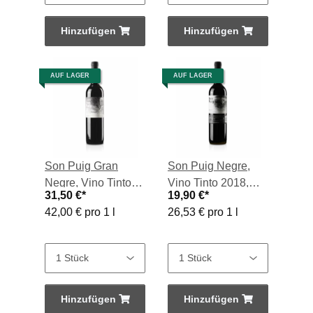
Hinzufügen
Hinzufügen
AUF LAGER
AUF LAGER
Son Puig Gran
Son Puig Negre,
Negre, Vino Tinto
Vino Tinto 2018,
31,50 €
*
19,90 €
*
2017, 0,75-l-
0,75-l-Flasche
42,00 € pro 1 l
26,53 € pro 1 l
Flasche
Hinzufügen
Hinzufügen