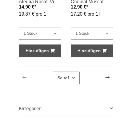
Alegria Rosat, Vino
Original Muscat,
14,90 €
*
12,90 €
*
Rosado 2025, 0,75-
Vino Blanco 2025,
19,87 € pro 1 l
17,20 € pro 1 l
l-Flasche
0,75-l-Flasche
Hinzufügen
Hinzufügen
Seite
1
Kategorien