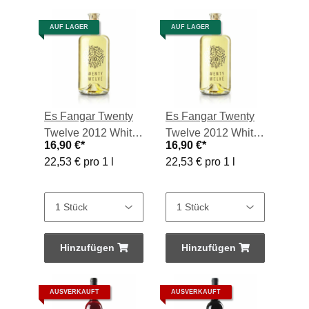
AUF LAGER
AUF LAGER
Es Fangar Twenty
Es Fangar Twenty
Twelve 2012 White,
Twelve 2012 White,
16,90 €
*
16,90 €
*
Vino Blanco 2024,
Vino Blanco 2025,
22,53 € pro 1 l
22,53 € pro 1 l
0,75-l-Flasche
0,75-l-Flasche
Hinzufügen
Hinzufügen
AUSVERKAUFT
AUSVERKAUFT