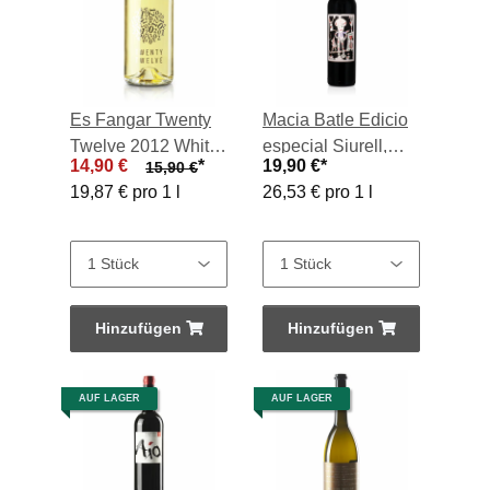
Es Fangar Twenty
Macia Batle Edicio
Twelve 2012 White,
especial Siurell,
14,90 €
*
19,90 €
*
15,90 €
Vino Blanco 2023,
Vino Tinto 2018,
19,87 € pro 1 l
26,53 € pro 1 l
0,75-l-Flasche
0,75-l-Flasche
Hinzufügen
Hinzufügen
AUF LAGER
AUF LAGER