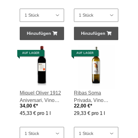
Hinzufügen
Hinzufügen
AUF LAGER
AUF LAGER
Miquel Oliver 1912
Ribas Soma
Aniversari, Vino
Privada, Vino
34,00 €
*
22,00 €
*
Tinto 2019, 0,75-l-
Blanco 2025, 0,75-l-
45,33 € pro 1 l
29,33 € pro 1 l
Flasche
Flasche