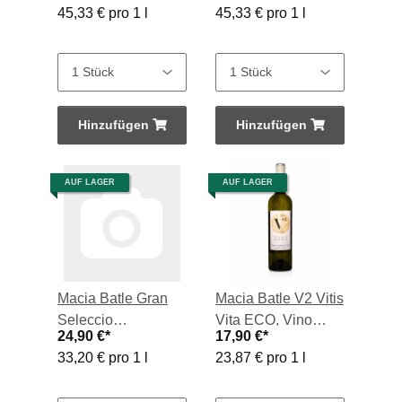
45,33 € pro 1 l
45,33 € pro 1 l
2020, 1,5-l-Flasche
2021, 1,5-l-Flasche
Hinzufügen
Hinzufügen
AUF LAGER
AUF LAGER
Macia Batle Gran
Macia Batle V2 Vitis
Seleccio
Vita ECO, Vino
24,90 €
*
17,90 €
*
Chardonnay, Vino
Blanco 2025, 0,75-l-
33,20 € pro 1 l
23,87 € pro 1 l
Blanco 2025, 0,75-l-
Flasche
Flasche