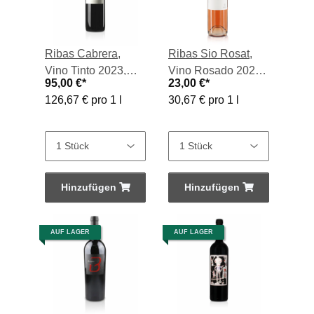
Ribas Cabrera,
Ribas Sio Rosat,
Vino Tinto 2023,
Vino Rosado 2024
95,00 €
*
23,00 €
*
0,75-l-Flasche
0,75-l-Flasche
126,67 € pro 1 l
30,67 € pro 1 l
Hinzufügen
Hinzufügen
AUF LAGER
AUF LAGER