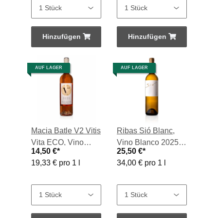
Hinzufügen
Hinzufügen
AUF LAGER
AUF LAGER
Macia Batle V2 Vitis
Ribas Sió Blanc,
Vita ECO, Vino
Vino Blanco 2025,
14,50 €
*
25,50 €
*
Rosado 2025, 0,75-
0,75-l-Flasche
19,33 € pro 1 l
34,00 € pro 1 l
l-Flasche