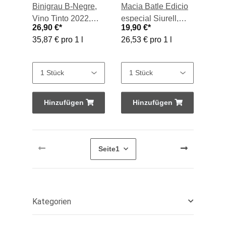
Binigrau B-Negre,
Macia Batle Edicio
Vino Tinto 2022,
especial Siurell,
26,90 €
*
19,90 €
*
0,75-l-Flasche
Vino Tinto 2018,
35,87 € pro 1 l
26,53 € pro 1 l
0,75-l-Flasche
Hinzufügen
Hinzufügen
Seite
1
Kategorien