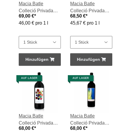
Macia Batle
Macia Batle
Colleció Privada
Colleció Privada
69,00 €
*
68,50 €
*
Magn., Vino Tinto
Magn., Vino Tinto
46,00 € pro 1 l
45,67 € pro 1 l
2018, 1,5-l-Flasche
2019, 1,5-l-Flasche
Hinzufügen
Hinzufügen
AUF LAGER
AUF LAGER
Macia Batle
Macia Batle
Colleció Privada
Colleció Privada
68,00 €
*
68,00 €
*
Magn., Vino Tinto
Magn., Vino Tinto