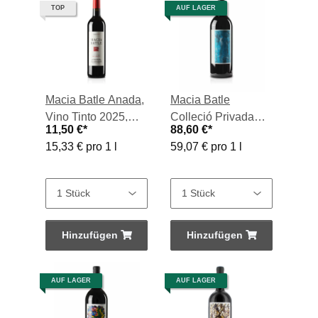
TOP
AUF LAGER
Macia Batle Anada,
Macia Batle
Vino Tinto 2025,
Colleció Privada
11,50 €
*
88,60 €
*
0,75-l-Flasche
Heimo Zobering
15,33 € pro 1 l
59,07 € pro 1 l
Magn., Vino Tinto
2013, 1,5-l-Flasche
Hinzufügen
Hinzufügen
AUF LAGER
AUF LAGER