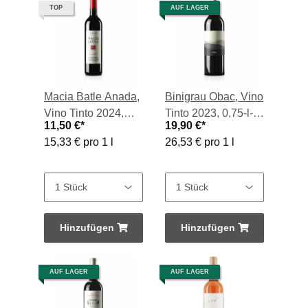
TOP
AUF LAGER
Macia Batle Anada,
Binigrau Obac, Vino
Vino Tinto 2024,
Tinto 2023, 0,75-l-
11,50 €
*
19,90 €
*
0,75-l-Flasche
Flasche
15,33 € pro 1 l
26,53 € pro 1 l
Hinzufügen
Hinzufügen
AUF LAGER
AUF LAGER