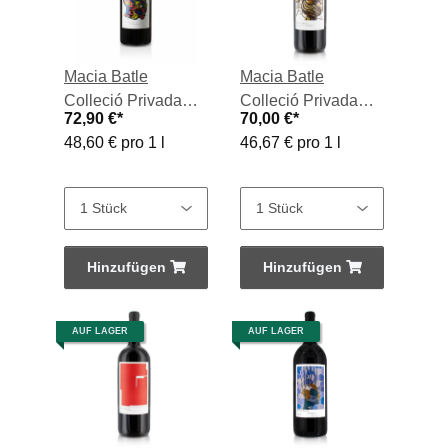
Macia Batle
Macia Batle
Colleció Privada
Colleció Privada
72,90 €
*
70,00 €
*
Magn., Vino Tinto
Magn., Vino Tinto
48,60 € pro 1 l
46,67 € pro 1 l
2016, 1,5-l-Flasche
2017, 1,5-l-Flasche
Hinzufügen
Hinzufügen
AUF LAGER
AUF LAGER