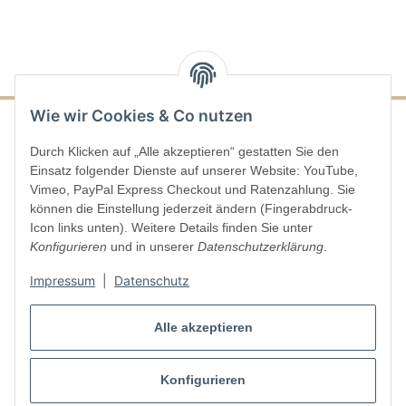
Wie wir Cookies & Co nutzen
Durch Klicken auf „Alle akzeptieren“ gestatten Sie den
Informationen
Einsatz folgender Dienste auf unserer Website: YouTube,
Vimeo, PayPal Express Checkout und Ratenzahlung. Sie
Gesetzliche Informationen
können die Einstellung jederzeit ändern (Fingerabdruck-
Icon links unten). Weitere Details finden Sie unter
Konfigurieren
und in unserer
Datenschutzerklärung
.
Vertrag widerrufen
Impressum
|
Datenschutz
Alle akzeptieren
Konfigurieren
* Alle Preise inkl. gesetzlicher USt., zzgl.
Versand