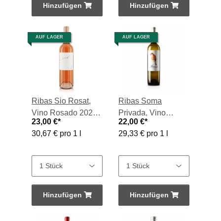
Hinzufügen
Hinzufügen
AUF LAGER
AUF LAGER
Ribas Sio Rosat,
Ribas Soma
Vino Rosado 2025
Privada, Vino
23,00 €
*
22,00 €
*
0,75-l-Flasche
Blanco 2025, 0,75-l-
30,67 € pro 1 l
29,33 € pro 1 l
Flasche
Hinzufügen
Hinzufügen