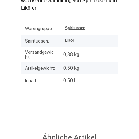
wachsende Sammlung von Spirituosen und
Likören.
Produkteigenschaft
Wert
Spirituosen
Warengruppe:
Likör
Spirituosen:
Versandgewic
0,88 kg
ht:
0,50
kg
Artikelgewicht:
0,50 l
Inhalt:
Ähnliche Artikel