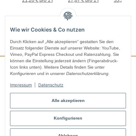
 1 l
nco
0,75-l-Flasche
21,20 € pro 1 l
0,75-l-Flasche
27,87 € pro 1 l
33,20 € pr
Vino Bla
-l-
2024, 0,7
e
Flasch
Wie wir Cookies & Co nutzen
Durch Klicken auf „Alle akzeptieren“ gestatten Sie den
Einsatz folgender Dienste auf unserer Website: YouTube,
Vimeo, PayPal Express Checkout und Ratenzahlung. Sie
können die Einstellung jederzeit ändern (Fingerabdruck-
Icon links unten). Weitere Details finden Sie unter
Konfigurieren
und in unserer
Datenschutzerklärung
.
Informationen
Impressum
|
Datenschutz
Gesetzliche Informationen
Alle akzeptieren
Vertrag widerrufen
Konfigurieren
Ablehnen