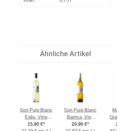
0,75 l
Inhalt:
Ähnliche Artikel
ar
Son Puig Blanc
Son Puig Blanc
Macia Ba
elve
Estiu, Vino
Barrica, Vino
Gran Sele
e,
*
Blanco 2023,
15,90 €
*
Blanco 2023,
20,90 €
*
Prensal Bl
24,90 