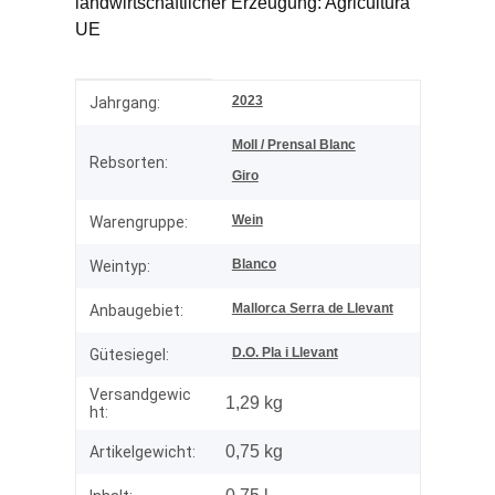
landwirtschaftlicher Erzeugung: Agricultura
UE
Produkteigenschaft
Wert
2023
Jahrgang:
Moll / Prensal Blanc
Rebsorten:
Giro
Wein
Warengruppe:
Blanco
Weintyp:
Mallorca Serra de Llevant
Anbaugebiet:
D.O. Pla i Llevant
Gütesiegel:
Versandgewic
1,29 kg
ht:
0,75
kg
Artikelgewicht: