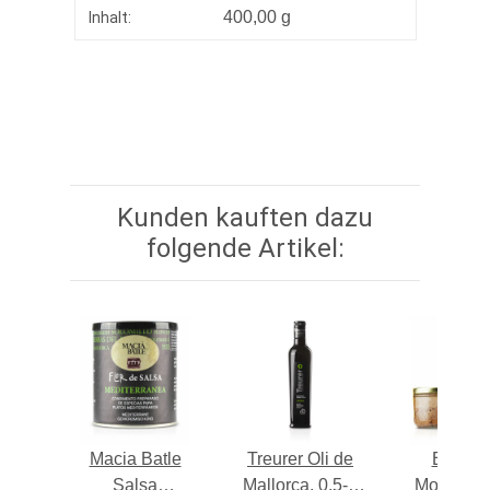
400,00 g
Inhalt:
Kunden kauften dazu
folgende Artikel:
 de
Macia Batle
Treurer Oli de
Emboti
isa,
Salsa
Mallorca, 0,5-l-
Montuiri 