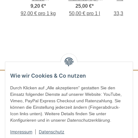
kung
*
Mediterranea,
9,20 €
*
25,00 €
Flasche
*
Artesa All i
6,00 €
 1 kg
92,00 € pro 1 kg
100-g-Dose
50,00 € pro 1 l
33,33 € pro
180-g-G
Wie wir Cookies & Co nutzen
Durch Klicken auf „Alle akzeptieren“ gestatten Sie den
Informationen
Einsatz folgender Dienste auf unserer Website: YouTube,
Vimeo, PayPal Express Checkout und Ratenzahlung. Sie
Gesetzliche Informationen
können die Einstellung jederzeit ändern (Fingerabdruck-
Icon links unten). Weitere Details finden Sie unter
Konfigurieren
und in unserer
Datenschutzerklärung
.
Impressum
|
Datenschutz
Vertrag widerrufen