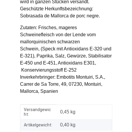
wird in ganzen Stücken versandt.
Geschützte Herkunftsbezeichnung:
Sobrasada de Mallorca de porc negre.
Zutaten: Frisches, mageres
Schweinefleisch von der Lende vom
mallorquinischen schwarzen
Schwein, (Speck mit Antioxidans E-320 und
E-321), Paprika, Salz, Gewürze, Stabilisator
E-450 und E-451, Antioxidans E301,
Konservierungsstoff
E-252
Inverkehrbringer: Embotits Montuiri, S.A.,
Carrer de Sa Torre, 49, 07230, Montuiri,
Mallorca, Spanien
Versandgewic
Produkteigenschaft
Wert
0,45 kg
ht:
0,40
kg
Artikelgewicht: