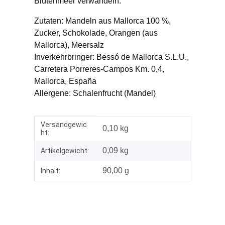
Blütenmeer verwandeln.
Zutaten: Mandeln aus Mallorca 100 %,
Zucker, Schokolade, Orangen (aus
Mallorca), Meersalz
Inverkehrbringer: Bessó de Mallorca S.L.U.,
Carretera Porreres-Campos Km. 0,4,
Mallorca, España
Allergene: Schalenfrucht (Mandel)
Versandgewic
Produkteigenschaft
Wert
0,10 kg
ht:
0,09
kg
Artikelgewicht:
90,00 g
Inhalt: